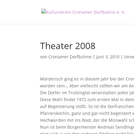
Theater 2008
von
Cronamer Dorfbühne
|
Juni 3, 2010
|
Unse
Mörderisch ging es in diesem Jahr bei der Cr
worden sein… Aber vielleicht sollten wir am A
Die Dörfer im Trutzingtal veranstalten jedes 
Diese Wahl findet 1972 zum ersten Mal in dem
auf Begeisterung stößt. So ist die Dorfratsche
Pfarrersköchin, ganz und gar nicht begeistert
Hochwürden mit ins Boot, der die Misswahl schl
Nun ist beim Bürgermeister Andreas Sendlinge
man sich ja vor den anderen Dörfern nicht bla