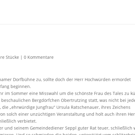
re Stücke
|
0 Kommentare
onamer Dorfbühne zu, sollte doch der Herr Hochwürden ermordet
nfang beginnen.
Jahr im Sommer eine Misswahl um die schönste Frau des Tales zu k
 beschaulichen Bergdörfchen Obertrutzing statt, was nicht bei je
n, die „ehrwürdige Jungfrau“ Ursula Ratschenauer, ihres Zeichens
 von solch einer unzüchtigen Veranstaltung und holt auch ihren He
ießlich verbietet.
r und seinem Gemeindediener Seppl guter Rat teuer, schließlich w
mieren. Und so schmieden die beiden, unterstützt vom schlitzohri